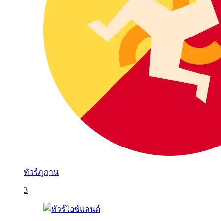
ทัวร์ภูฏาน
3